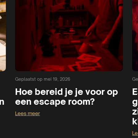
Geplaatst op mei 19, 2026
Ge
Hoe bereid je je voor op
E
n
een escape room?
g
z
Lees meer
k
Le