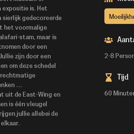
 expositie is. Het
Moeilijkh
 sierlijk gedecoreerde
t het voormalige
lafari-stam, maar is
Aanta
ntnomen door een
2-8 Perso
llie zijn door een
pen om deze schedel
e rechtmatige
Tijd
 denken …
60 Minute
 uit de East-Wing en
en is één vleugel
ijgen jullie allebei de
 elkaar.