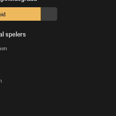
eid
l spelers
nen
n