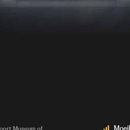
Moeil
rsfoort Museum of