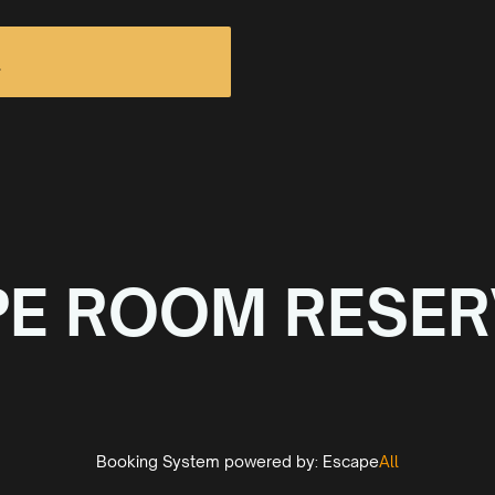
N
PE ROOM RESER
Booking System powered by:
Escape
All