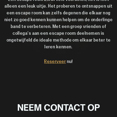
alleen een leuk uitje. Het proberen te ontsnappen uit
een escape room kan zelfs degenen die elkaar nog
niet zo goed kennen kunnen helpen om de onderlinge
band te verbeteren. Met een groep vrienden of
collega’s aan een escape room deelnemen is
ongetwijfeld de ideale methode om elkaar beter te
leren kennen.
Reserveer
nu!
NEEM CONTACT OP