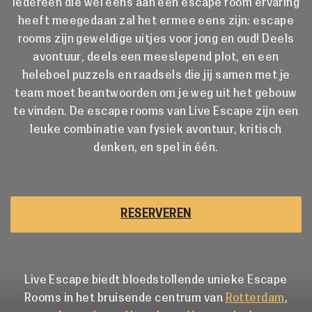
Iedereen die wel eens aan een escape room ervaring
heeft meegedaan zal het ermee eens zijn: escape
rooms zijn geweldige uitjes voor jong en oud! Deels
avontuur, deels een meeslepend plot, en een
heleboel puzzels en raadsels die jij samen met je
team moet beantwoorden om je weg uit het gebouw
te vinden. De escape rooms van Live Escape zijn een
leuke combinatie van fysiek avontuur, kritisch
denken, en spel in één.
RESERVEREN
Live Escape biedt bloedstollende unieke Escape
Rooms in het bruisende centrum van
Rotterdam
,