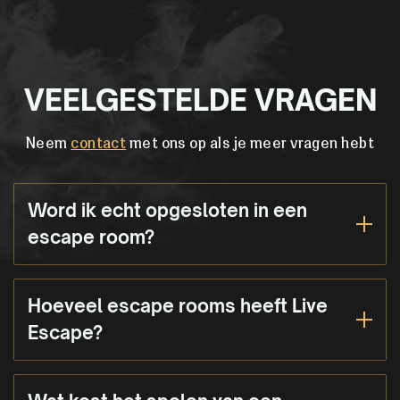
VEELGESTELDE VRAGEN
Neem
contact
met ons op als je meer vragen hebt
Word ik echt opgesloten in een
escape room?
Hoeveel escape rooms heeft Live
Escape?