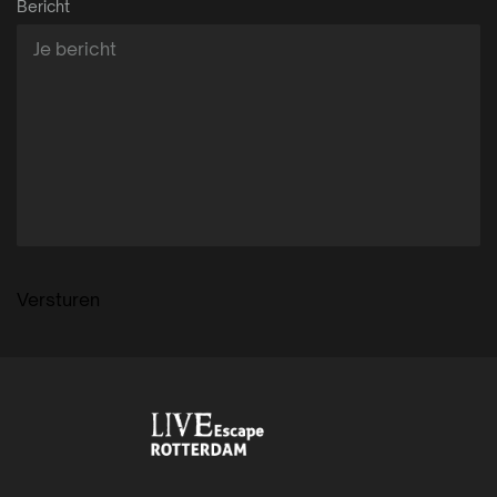
Bericht
Versturen