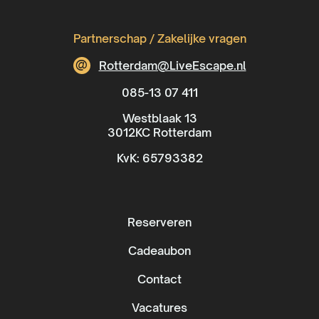
Partnerschap / Zakelijke vragen
@
Rotterdam@LiveEscape.nl
085-13 07 411
Westblaak 13
3012KC Rotterdam
KvK: 65793382
Reserveren
Cadeaubon
Contact
Vacatures