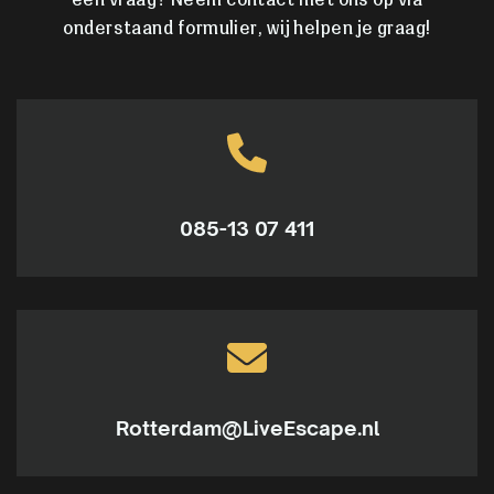
een vraag? Neem contact met ons op via
onderstaand formulier, wij helpen je graag!
085-13 07 411
Rotterdam@LiveEscape.nl