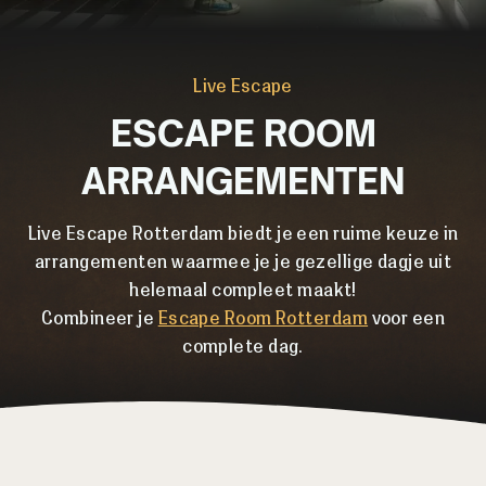
Live Escape
ESCAPE ROOM
ARRANGEMENTEN
Live Escape Rotterdam biedt je een ruime keuze in
arrangementen waarmee je je gezellige dagje uit
helemaal compleet maakt!
Combineer je
Escape Room Rotterdam
voor een
complete dag.