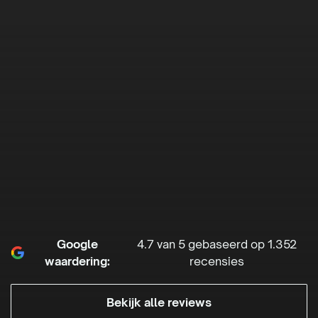
Google
4.7 van 5 gebaseerd op 1.352
waardering:
recensies
Bekijk alle reviews