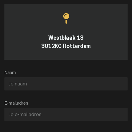
Westblaak 13
3012KC Rotterdam
Naam
E-mailadres