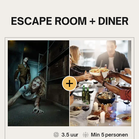
ESCAPE ROOM + DINER
3.5 uur
Min 5 personen