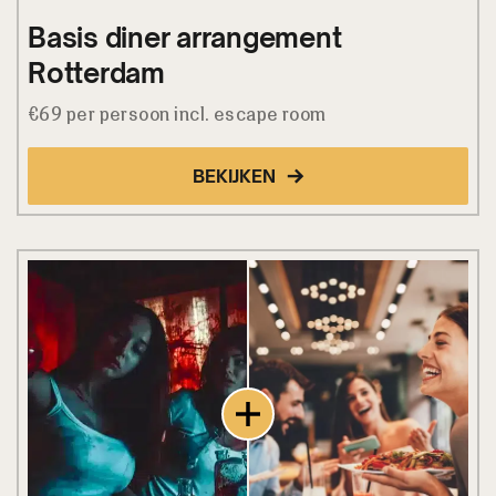
Basis diner arrangement
Rotterdam
€69 per persoon incl. escape room
BEKIJKEN