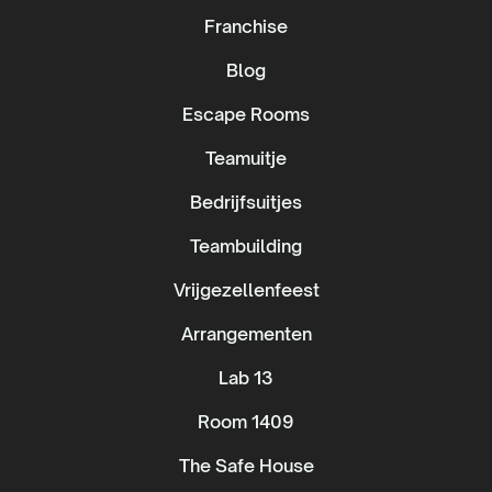
Franchise
Blog
Escape Rooms
Teamuitje
Bedrijfsuitjes
Teambuilding
Vrijgezellenfeest
Arrangementen
Lab 13
Room 1409
The Safe House