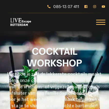
085-13 07 411
COCKTAIL
WORKSHOP
Leer hoe je zelf de lekkerste cocktails maakt
tijdens onze cocktail workshop. Ideaal als begin
van de vrienden- of vrijgezellenavond of als
afsluiter van een familiedag of bedrijfsuitje.
Voor je het weet heb je de smaak te pakken en
sta je te shaken als een echte bartender!