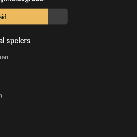
eid
l spelers
nen
n