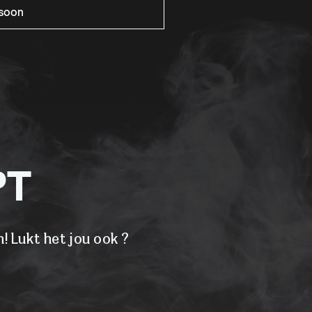
rsoon
PT
! Lukt het jou ook ?