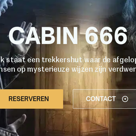
CABIN 666
jk staat een trekkershut waar de afgel
sen op mysterieuze wijzen zijn verdwe
RESERVEREN
CONTACT