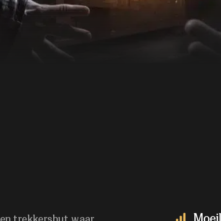
Moeil
een trekkershut waar