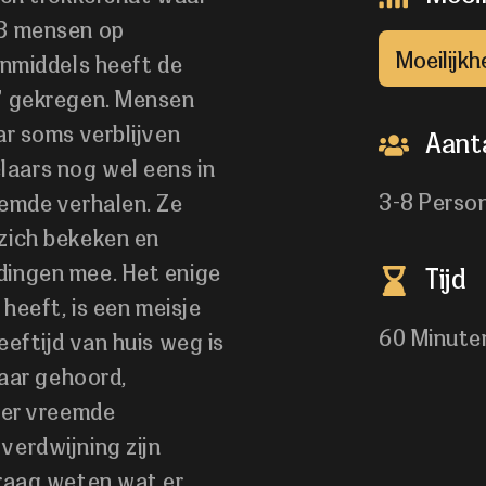
 3 mensen op
Moeilijkh
Inmiddels heeft de
” gekregen. Mensen
ar soms verblijven
Aanta
aars nog wel eens in
3-8 Perso
eemde verhalen. Ze
zich bekeken en
dingen mee. Het enige
Tijd
 heeft, is een meisje
60 Minute
eftijd van huis weg is
haar gehoord,
ver vreemde
verdwijning zijn
graag weten wat er