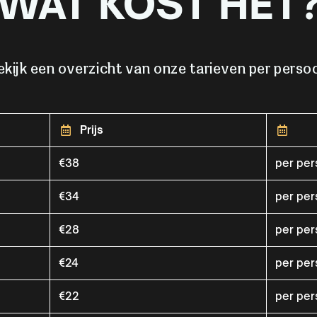
WAT KOST HET
ekijk een overzicht van onze tarieven per perso
Prijs
€38
per pe
€34
per pe
€28
per pe
€24
per pe
€22
per pe