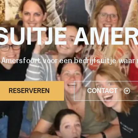
FSUITJE AME
Amersfoort voor een bedrijfsuitje waa
RESERVEREN
CONTACT