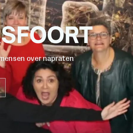
RSFOORT
r mensen over napraten