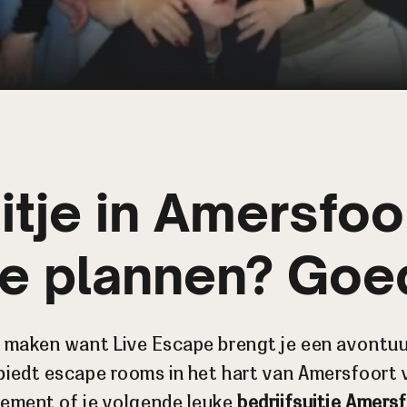
itje in Amersfoor
e plannen? Goed
maken want Live Escape brengt je een avontuurli
 biedt escape rooms in het hart van Amersfoort
ement of je volgende leuke
bedrijfsuitje Amers