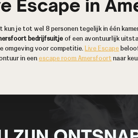
ve Escape in Am
 kun je tot wel 8 personen tegelijk in één kame
ersfoort bedrijfsuitje
of een avontuurlijk uitsta
de omgeving voor competitie.
Live Escape
beloo
ontuur in een
escape room Amersfoort
naar keu
IJ ZIJN ONTSNA