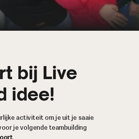
t bij Live
 idee!
jke activiteit om je uit je saaie
 voor je volgende teambuilding
foort
.