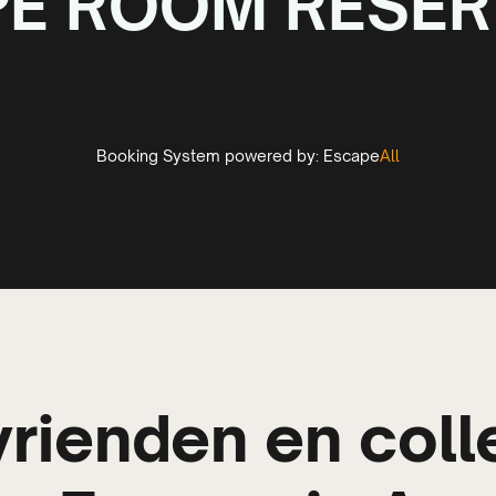
PE ROOM RESER
Booking System powered by:
Escape
All
vrienden en col