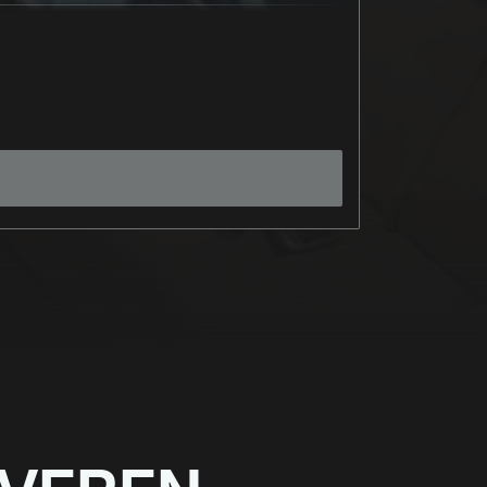
Populariteit
Capaciteit
3-8 Speler