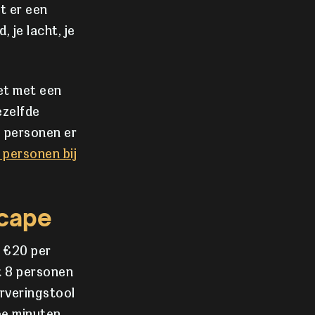
t er een
 je lacht, je
het met een
ezelfde
l personen er
 personen bij
scape
f €20 per
t 8 personen
erveringstool