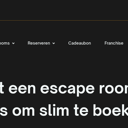
ooms
Reserveren
Cadeaubon
Franchise
t een escape room
ps om slim te boe