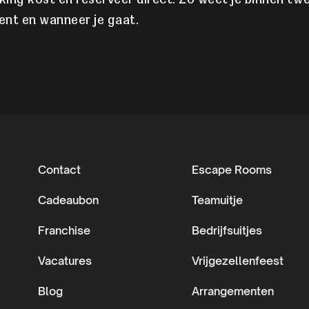
ing kost en reserveer direct. Zo weet je binnen tw
bent en wanneer je gaat.
Contact
Escape Rooms
Cadeaubon
Teamuitje
Franchise
Bedrijfsuitjes
Vacatures
Vrijgezellenfeest
Blog
Arrangementen