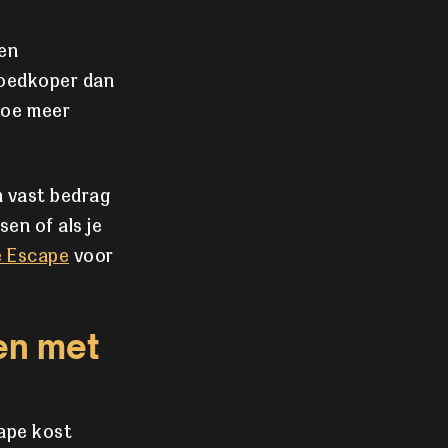
een
goedkoper dan
Hoe meer
n vast bedrag
sen of als je
e Escape
voor
en met
cape kost