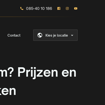
085-40 10 186
Contact
Kies je locatie
? Prijzen en
ken