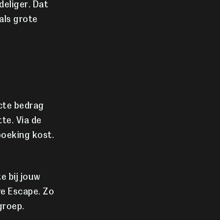
deliger. Dat
als grote
acte bedrag
te. Via de
boeking kost.
e bij jouw
ve Escape. Zo
groep.