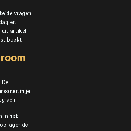
telde vragen
 dag en
 dit artikel
mst boekt.
e room
. De
ersonen in je
ogisch.
 in het
oe lager de