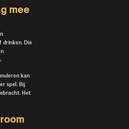
ing mee
an
 drinken. Die
en
.
nnuleren kan
r spel. Bij
ebracht. Het
 room