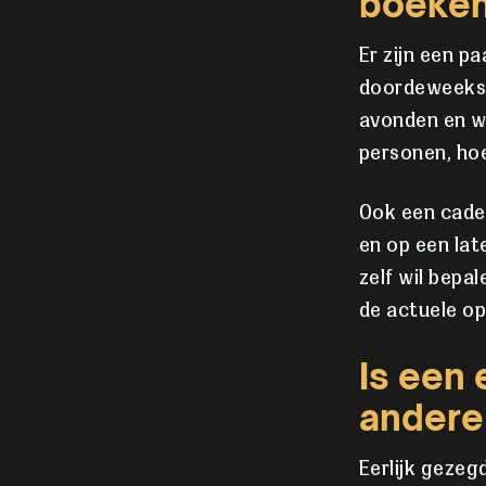
boeke
Er zijn een p
doordeweekse 
avonden en w
personen, hoe
Ook een cadea
en op een late
zelf wil bepa
de actuele op
Is een
andere 
Eerlijk gezeg