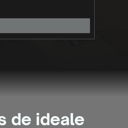
Capacity
3-8 Player
 de ideale