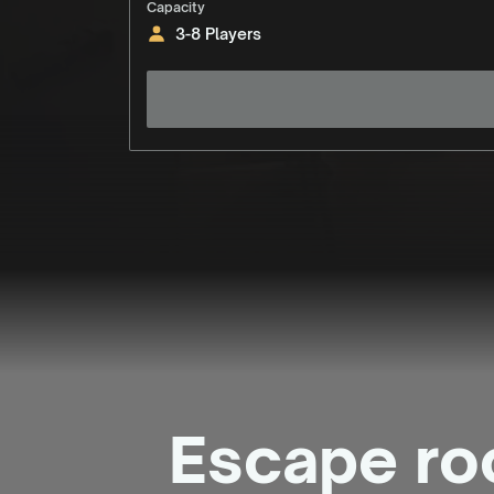
Capacity
3-8 Players
Escape ro