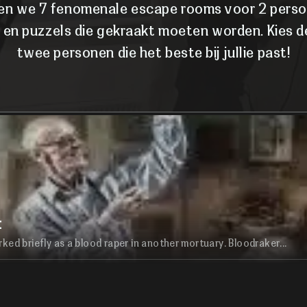
den we 7 fenomenale escape rooms voor 2 person
 en puzzels die gekraakt moeten worden. Kies 
twee personen die het beste bij jullie past!
t
rked briefly as a blood raper in another mortuary. Bloodraker...