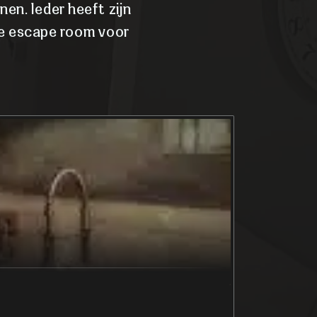
en. Ieder heeft zijn
de escape room voor
Cabin 666
In the mountai
Popularity