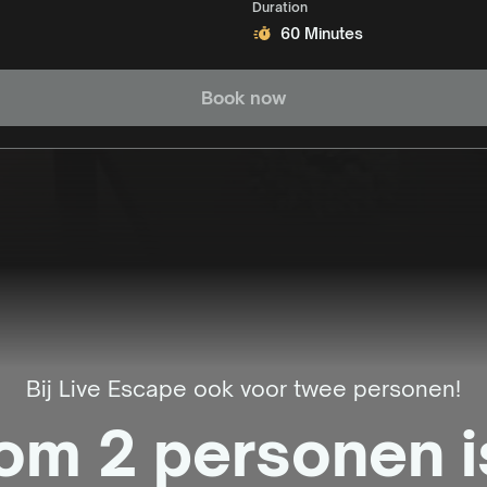
Duration
60 Minutes
Book now
Bij Live Escape ook voor twee personen!
om 2 personen is