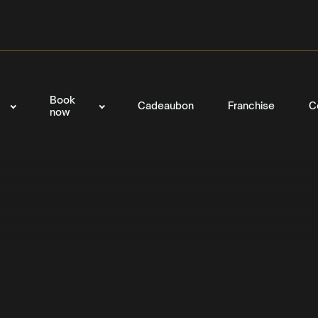
Book
Cadeaubon
Franchise
C
now