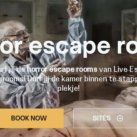
ror escape r
rf jij de
horror escape rooms
van Live Es
rooms! Durf jij de kamer binnen te stap
plekje!
BOOK NOW
SITES