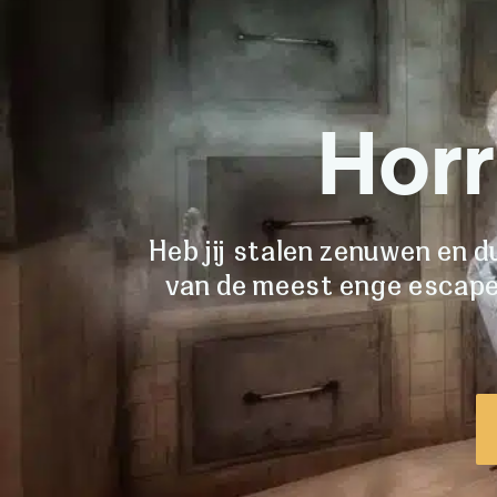
Hor
Heb jij stalen zenuwen en du
van de meest enge escape 