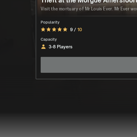
Theft at the Morgue Amersfoor
Visit the mortuary of Mr Louis Ever. Mr Ever wo
Popularity
9 /
10
Capacity
3-8 Players