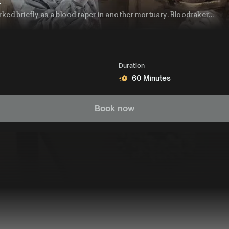
t
rked briefly as a blood raper in another mortuary. Bloodraker...
Duration
60 Minutes
Book now