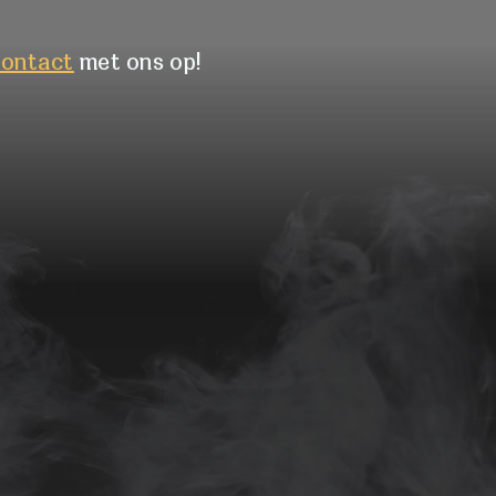
contact
met ons op!