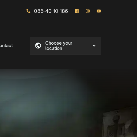
085-40 10 186
Choose your
ontact
location