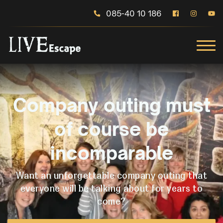
085-40 10 186
Company outing must
of course be
incomparable
Want an unforgettable company outing that
everyone will be talking about for years to
come?