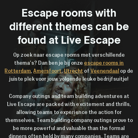
Escape rooms with
different themes can be
found at Live Escape
Op zoek naar escape rooms met verschillende
thema’s? Dan ben je bij onze
escape rooms in
Rotterdam
,
Amersfoort
,
Utrecht
of
Veenendaal
op de
juiste plek voor jouw volgende leuke bedrijfsuitje!
Company outings and team building adventures at
Live Escape are packed with excitement and thrills,
allowing teams to experience the action for
themselves. Team building company outings prove to
be more powerful and valuable than the formal
dinners often held by many companies. Teams are