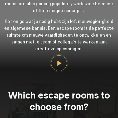
rooms are also gaining popularity worldwide because
of their unique concepts.
Het enige wat je nodig hebt zijn lef, nieuwsgierigheid
en algemene kennis. Een escape room is de perfecte
ruimte om nieuwe vaardigheden te ontwikkelen en
samen met je team of collega’s te werken aan
creatieve oplossingen!
Which escape rooms to
choose from?