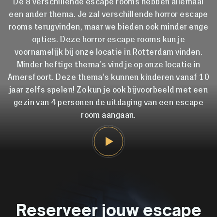
De 8 verschillende escape rooms hebben allemaal
een ander thema. Je zal verschillende horror escape
rooms terugvinden, maar we bieden ook minder enge
opties. Deze horror escape rooms kun je
voornamelijk bij onze locatie in Rotterdam vinden.
Minder heftige thema’s vind je op onze locatie in
Amersfoort. Deze thema’s kunnen kinderen vanaf 10
jaar zelfs spelen! Zo kun je ook bijvoorbeeld met een
gezin van 4 personen de uitdaging van een escape
room aangaan.
Reserveer jouw escape