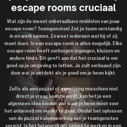
escape rooms cruciaal
Wat zijn de meest onbetaalbare middelen van jouw
escape room? Teamgenoten! Zet je team verstandig
in en werk samen. Zo weet iedereen wat hij of zij
moet doen. In een escape room is alles mogelijk. Elke
escape room heeft verborgen ingangen, kluizen en
andere hints. Dit geeft aan dat het cruciaal is om
goed op je omgeving te letten. Je zult verbaasd zijn
door wat je ontdekt als je goed om je heen kijkt.
Zelfs als een puzzel of aanwijzing misschien niet
direct je vraag beantwoordt, kan het je een
algemeen idee bieden van waar je heen moet voor
het antwoord om verder te gaan. Omdat het oplossen
van de puzzel samenwerking van je teamgenoten
vereist, is het belangrijk om samen te werken in een