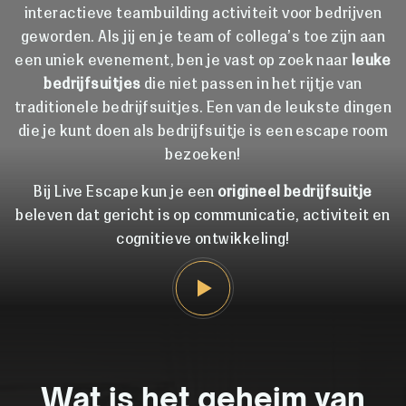
interactieve teambuilding activiteit voor bedrijven
geworden. Als jij en je team of collega’s toe zijn aan
een uniek evenement, ben je vast op zoek naar
leuke
bedrijfsuitjes
die niet passen in het rijtje van
traditionele bedrijfsuitjes. Een van de leukste dingen
die je kunt doen als bedrijfsuitje is een escape room
bezoeken!
Bij Live Escape kun je een
origineel bedrijfsuitje
beleven dat gericht is op communicatie, activiteit en
cognitieve ontwikkeling!
Wat is het geheim van