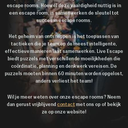
escape rooms. Hoewel deze vaardigheid nuttig is in
een escape room, is samenwerken de sleutel tot
succes in escape rooms.
Het geheim van ontsnappen is het toepassen van
tactieken die je team op de meest intelligente,
effectieve manieren laat samenwerken. Live Escape
biedt puzzels met verschillende moeilijkheden die
coördinatie, planning en denkwerk vereisen. De
puzzels moeten binnen 60 minuten worden opgelost,
anders verliest het team!
Wil je meer weten over onze escape rooms? Neem
dan gerust vrijblijvend
contact
met ons op of bekijk
ze op onze website!