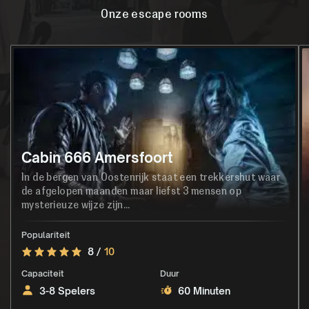
Onze escape rooms
Cabin 666 Amersfoort
In de bergen van Oostenrijk staat een trekkershut waar
de afgelopen maanden maar liefst 3 mensen op
mysterieuze wijze zijn...
Populariteit
8 /
10
Capaciteit
Duur
3-8 Spelers
60 Minuten