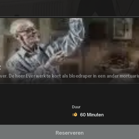
t
er. De heer Ever werkte kort als bloedraper in een ander mortuariu
Duur
60 Minuten
Reserveren