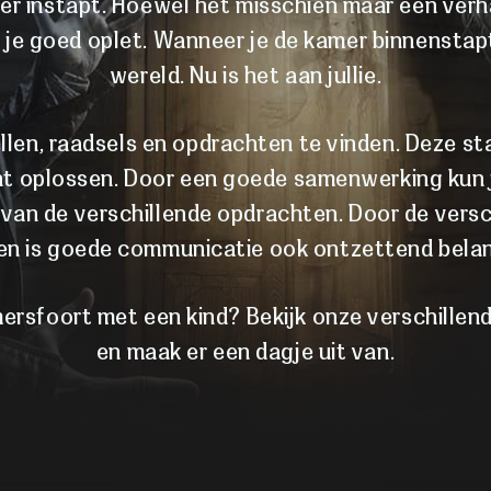
 instapt. Hoewel het misschien maar een verhaa
t je goed oplet. Wanneer je de kamer binnenstapt,
wereld. Nu is het aan jullie.
ellen, raadsels en opdrachten te vinden. Deze st
unt oplossen. Door een goede samenwerking kun 
 van de verschillende opdrachten. Door de versc
en is goede communicatie ook ontzettend belan
Amersfoort met een kind? Bekijk onze verschill
en maak er een dagje uit van.