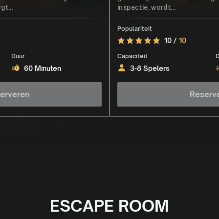
gt...
inspectie, wordt...
Populariteit
10 /
10
Duur
Capaciteit
D
60 Minuten
3-8 Spelers
erveren
Reserv
ESCAPE ROOM