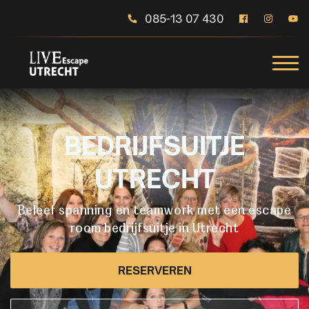
085-13 07 430
BEDRIJFSUITJE
UTRECHT
Beleef spanning en teamwork met een escape
room bedrijfsuitje in Utrecht
RESERVEREN