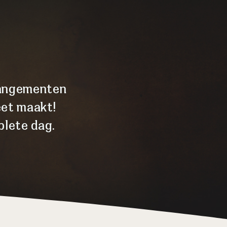
rrangementen
eet maakt!
lete dag.