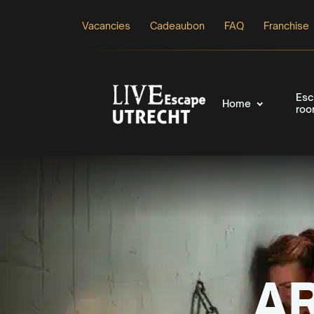
Vacancies
Cadeaubon
FAQ
Franchise
Esc
Home
ro
A