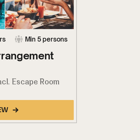
rs
Min 5 persons
Arrangement
ncl. Escape Room
EW