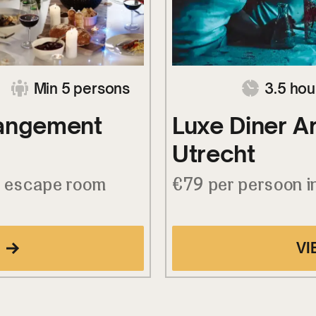
Min 5 persons
3.5 hou
rangement
Luxe Diner 
Utrecht
. escape room
€79 per persoon i
VI