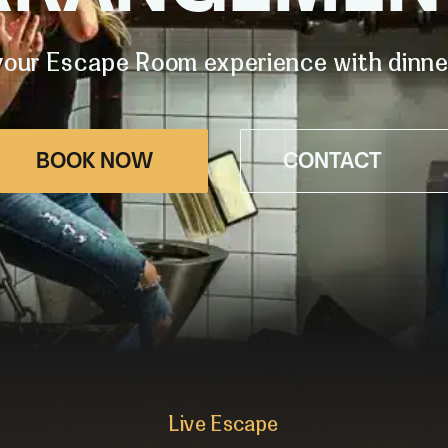
our Escape Room experience with dinner
BOOK NOW
CONTACT
Live Escape