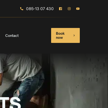
085-13 07 430
Book
Contact
now
TS