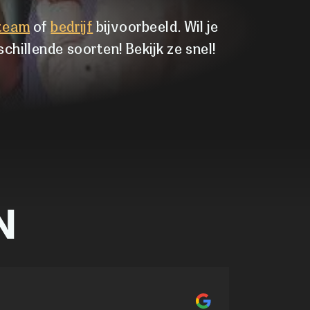
team
of
bedrijf
bijvoorbeeld. Wil je
schillende soorten! Bekijk ze snel!
N
Stan Kraaij