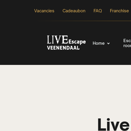
Vacancies
Cadeaubon
FAQ
Franchise
Esc
Home
ro
Liv