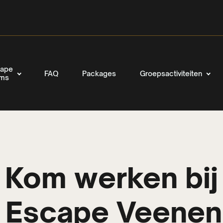
ape
FAQ
Packages
Groepsactiviteiten
oms
Kom werken bij
e Escape Veenen