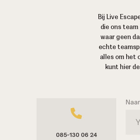
Bij Live Escap
die ons team 
waar geen dag
echte teamspel
alles om het 
kunt hier d
Naa
085-130 06 24‬