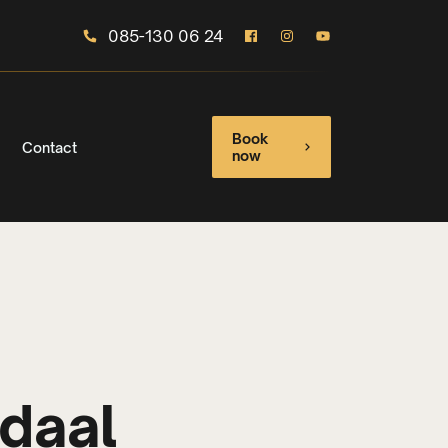
085-130 06 24‬
Book
Contact
now
daal