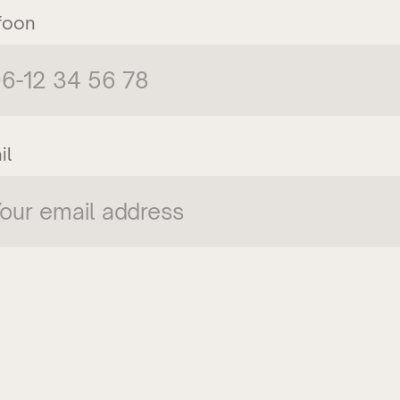
foon
il