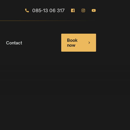
085-13 06 317
Book
Contact
now