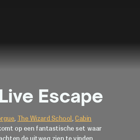
Live Escape
orgue
,
The Wizard School
,
Cabin
komt op een fantastische set waar
achten de uitweg zien te vinden.