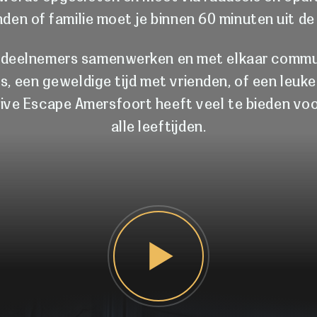
nden of familie moet je binnen 60 minuten uit 
 deelnemers samenwerken en met elkaar communi
es, een geweldige tijd met vrienden, of een le
Live Escape Amersfoort heeft veel te bieden voo
alle leeftijden.