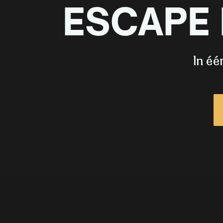
ESCAPE
In éé