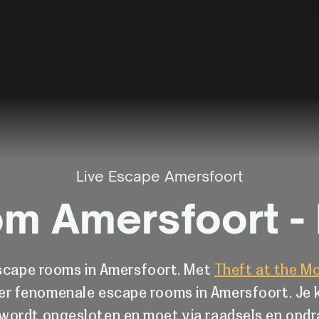
Live Escape Amersfoort
m Amersfoort - 
escape rooms in Amersfoort. Met
Theft at the M
er fenomenale escape rooms in Amersfoort. Je 
e wordt opgesloten en moet via raadsels en opdr