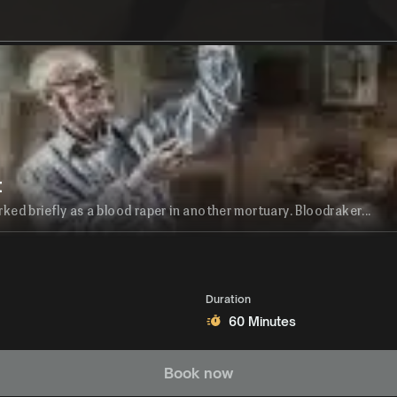
t
rked briefly as a blood raper in another mortuary. Bloodraker...
Duration
60 Minutes
Book now