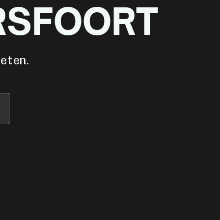
RSFOORT
geten.