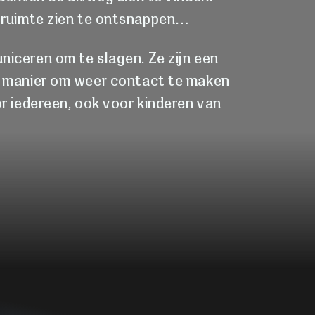
de ruimte zien te ontsnappen…
ceren om te slagen. Ze zijn een
uke manier om weer contact te maken
r iedereen, ook voor kinderen van