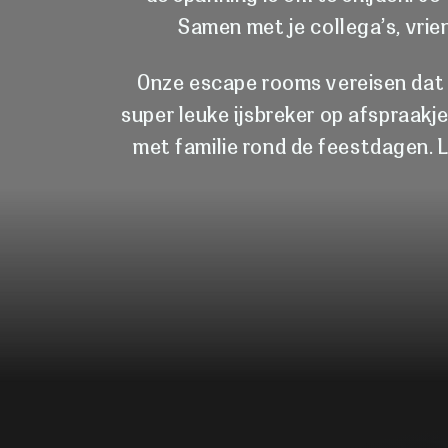
Samen met je collega’s, vrie
Onze escape rooms vereisen dat
super leuke ijsbreker op afspraakj
met familie rond de feestdagen. 