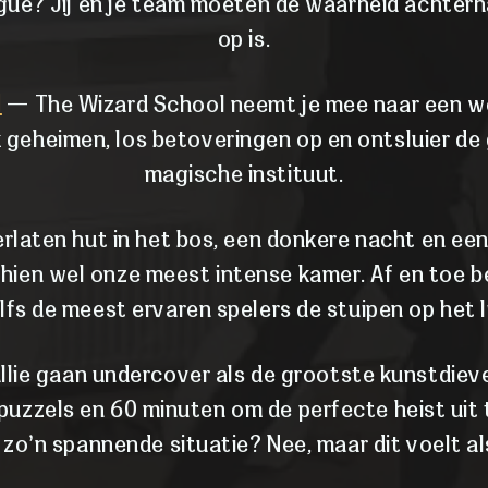
gue? Jij en je team moeten de waarheid achterha
op is.
l
— The Wizard School neemt je mee naar een w
 geheimen, los betoveringen op en ontsluier de
magische instituut.
laten hut in het bos, een donkere nacht en een
chien wel onze meest intense kamer. Af en toe 
lfs de meest ervaren spelers de stuipen op het li
lie gaan undercover als de grootste kunstdiev
puzzels en 60 minuten om de perfecte heist uit
n zo'n spannende situatie? Nee, maar dit voelt al