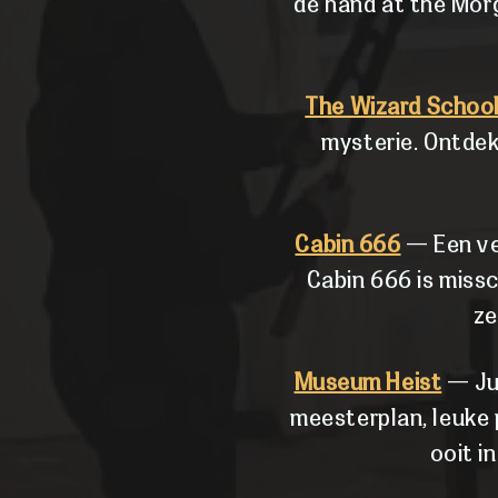
de hand at the Mor
The Wizard Schoo
mysterie. Ontdek
Cabin 666
— Een ver
Cabin 666 is miss
ze
Museum Heist
— Jul
meesterplan, leuke 
ooit i