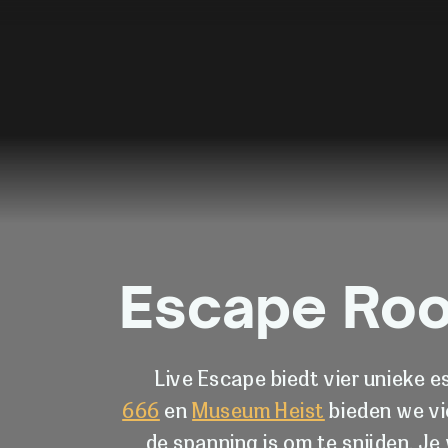
Escape Roo
Live Escape biedt vier unieke 
666
en
Museum Heist
bieden we vi
de spanning is om te snijden. J